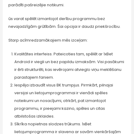
parādīti pašreizējie notikumi.
ūs varat spēlēt izmantojot derību programmu bez
nevajadzīgām grūtībām. Šai opcijai ir daudz priekšrocību.
Starp acīmredzamākajiem mēs izceļam:
Kvalitātes interfeiss. Pateicoties tam, spēlēt ar 1xBet
Android ir viegli un bez papildu izmaksām. Visi pasākumi
ir ērti strukturēti, kas ievērojami atvieglo viņu meklēšanu
parastajiem faniem.
Iespēja izbaudīt visus BK trumpjus. Pirmkārt, pilnajai
versijai un lietojumprogrammai ir vienādi spēles
noteikumi un nosacījumi, otrkārt, pat izmantojot
programmu, ir pieejami kazino, spēles un citas
atbilstošas ​​izklaides.
Sīkrīka nopietnas slodzes trūkums. 1xBet
lietojumprogramma ir slavena ar savām vienkāršajām