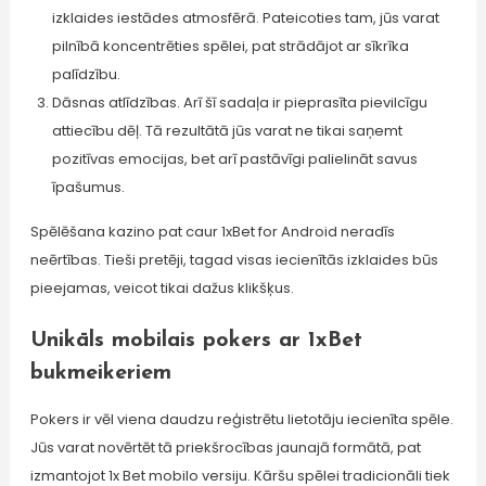
izklaides iestādes atmosfērā. Pateicoties tam, jūs varat
pilnībā koncentrēties spēlei, pat strādājot ar sīkrīka
palīdzību.
Dāsnas atlīdzības. Arī šī sadaļa ir pieprasīta pievilcīgu
attiecību dēļ. Tā rezultātā jūs varat ne tikai saņemt
pozitīvas emocijas, bet arī pastāvīgi palielināt savus
īpašumus.
Spēlēšana kazino pat caur 1xBet for Android neradīs
neērtības. Tieši pretēji, tagad visas iecienītās izklaides būs
pieejamas, veicot tikai dažus klikšķus.
Unikāls mobilais pokers ar 1xBet
bukmeikeriem
Pokers ir vēl viena daudzu reģistrētu lietotāju iecienīta spēle.
Jūs varat novērtēt tā priekšrocības jaunajā formātā, pat
izmantojot 1x Bet mobilo versiju. Kāršu spēlei tradicionāli tiek