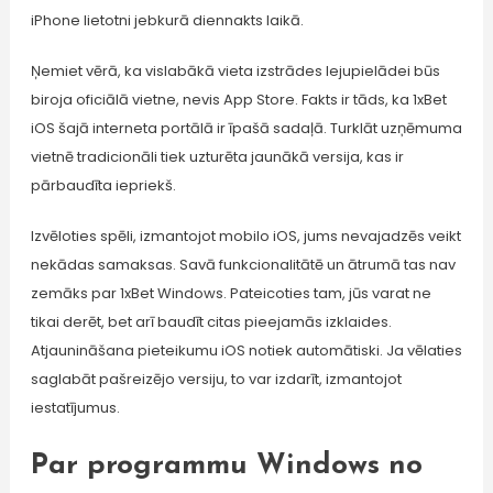
iPhone lietotni jebkurā diennakts laikā.
Ņemiet vērā, ka vislabākā vieta izstrādes lejupielādei būs
biroja oficiālā vietne, nevis App Store. Fakts ir tāds, ka 1xBet
iOS šajā interneta portālā ir īpašā sadaļā. Turklāt uzņēmuma
vietnē tradicionāli tiek uzturēta jaunākā versija, kas ir
pārbaudīta iepriekš.
Izvēloties spēli, izmantojot mobilo iOS, jums nevajadzēs veikt
nekādas samaksas. Savā funkcionalitātē un ātrumā tas nav
zemāks par 1xBet Windows. Pateicoties tam, jūs varat ne
tikai derēt, bet arī baudīt citas pieejamās izklaides.
Atjaunināšana pieteikumu iOS notiek automātiski. Ja vēlaties
saglabāt pašreizējo versiju, to var izdarīt, izmantojot
iestatījumus.
Par programmu Windows no