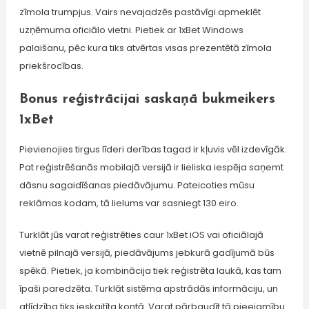
zīmola trumpjus. Vairs nevajadzēs pastāvīgi apmeklēt
uzņēmuma oficiālo vietni. Pietiek ar 1xBet Windows
palaišanu, pēc kura tiks atvērtas visas prezentētā zīmola
priekšrocības.
Bonus reģistrācijai saskaņā bukmeikers
1xBet
Pievienojies tirgus līderi derības tagad ir kļuvis vēl izdevīgāk.
Pat reģistrēšanās mobilajā versijā ir lieliska iespēja saņemt
dāsnu sagaidīšanas piedāvājumu. Pateicoties mūsu
reklāmas kodam, tā lielums var sasniegt 130 eiro.
Turklāt jūs varat reģistrēties caur 1xBet iOS vai oficiālajā
vietnē pilnajā versijā, piedāvājums jebkurā gadījumā būs
spēkā. Pietiek, ja kombinācija tiek reģistrēta laukā, kas tam
īpaši paredzēta. Turklāt sistēma apstrādās informāciju, un
atlīdzība tiks ieskaitīta kontā. Varat pārbaudīt tā pieejamību