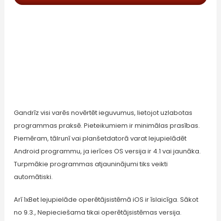
Gandrīz visi varēs novērtēt ieguvumus, lietojot uzlabotas
programmas praksē. Pieteikumiem ir minimālas prasības.
Piemēram, tālrunī vai planšetdatorā varat lejupielādēt
Android programmu, ja ierīces OS versija ir 4.1 vai jaunāka.
Turpmākie programmas atjauninājumi tiks veikti
automātiski.
Arī 1xBet lejupielāde operētājsistēmā iOS ir īslaicīga. Sākot
no 9.3., Nepieciešama tikai operētājsistēmas versija.