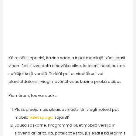
Kā minēts iepriekš, kazino sadaļa ir pat mobilajā 1xBet. Īpaši
viņam šeit ir izveidota atsevišķa cilne, lai klienti nesajauktos,
spēlējot šajā versijā. Turklāt pat ar viedtālruni vai
planšetdatoru ir viegli novērtēt visas kazino priekšrocības.
Piemēram, tos var saukt:
Plašs pieejamais izklaides klāsts. Un viegli noteikt pat
mobilā
1xBet spogul
šajai BK.
Jauka saskarne. Programmā 1xBet mobilā versija ir
slavena arī ar to, ka, pateicoties tai, jūs esat it kā iegrimis