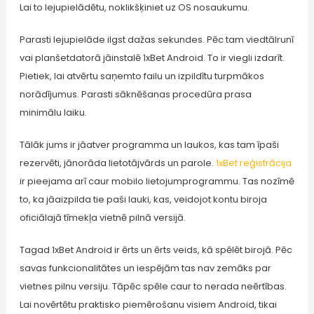
Lai to lejupielādētu, noklikšķiniet uz OS nosaukumu.
Parasti lejupielāde ilgst dažas sekundes. Pēc tam viedtālrunī
vai planšetdatorā jāinstalē 1xBet Android. To ir viegli izdarīt.
Pietiek, lai atvērtu saņemto failu un izpildītu turpmākos
norādījumus. Parasti sāknēšanas procedūra prasa
minimālu laiku.
Tālāk jums ir jāatver programma un laukos, kas tam īpaši
rezervēti, jānorāda lietotājvārds un parole.
1xBet reģistrācija
ir pieejama arī caur mobilo lietojumprogrammu. Tas nozīmē
to, ka jāaizpilda tie paši lauki, kas, veidojot kontu biroja
oficiālajā tīmekļa vietnē pilnā versijā.
Tagad 1xBet Android ir ērts un ērts veids, kā spēlēt birojā. Pēc
savas funkcionalitātes un iespējām tas nav zemāks par
vietnes pilnu versiju. Tāpēc spēle caur to nerada neērtības.
Lai novērtētu praktisko piemērošanu visiem Android, tikai