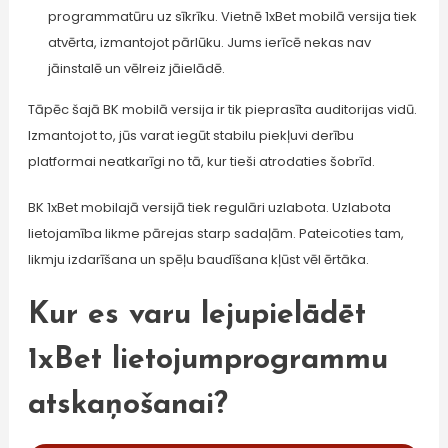
programmatūru uz sīkrīku. Vietnē 1xBet mobilā versija tiek
atvērta, izmantojot pārlūku. Jums ierīcē nekas nav
jāinstalē un vēlreiz jāielādē.
Tāpēc šajā BK mobilā versija ir tik pieprasīta auditorijas vidū.
Izmantojot to, jūs varat iegūt stabilu piekļuvi derību
platformai neatkarīgi no tā, kur tieši atrodaties šobrīd.
BK 1xBet mobilajā versijā tiek regulāri uzlabota. Uzlabota
lietojamība likme pārejas starp sadaļām. Pateicoties tam,
likmju izdarīšana un spēļu baudīšana kļūst vēl ērtāka.
Kur es varu lejupielādēt
1xBet lietojumprogrammu
atskaņošanai?