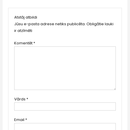
Atstāj atbildi
Jūsu e-pasta adrese netiks publicēta.
Obligātie lauki
ir atzīmēti
Komentēt
*
Vārds
*
Email
*