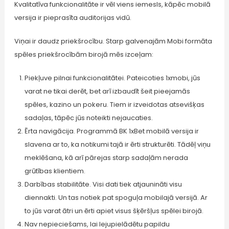
Kvalitatīva funkcionalitāte ir vēl viens iemesls, kāpēc mobilā
versija ir pieprasīta auditorijas vidū.
Viņai ir daudz priekšrocību. Starp galvenajām Mobi formāta
spēles priekšrocībām birojā mēs izceļam:
Piekļuve pilnai funkcionalitātei. Pateicoties 1xmobi, jūs
varat ne tikai derēt, bet arī izbaudīt šeit pieejamās
spēles, kazino un pokeru. Tiem ir izveidotas atsevišķas
sadaļas, tāpēc jūs noteikti nejaucaties.
Ērta navigācija. Programmā BK 1xBet mobilā versija ir
slavena ar to, ka notikumi tajā ir ērti strukturēti. Tādēļ viņu
meklēšana, kā arī pārejas starp sadaļām nerada
grūtības klientiem.
Darbības stabilitāte. Visi dati tiek atjaunināti visu
diennakti. Un tas notiek pat spoguļa mobilajā versijā. Ar
to jūs varat ātri un ērti apiet visus šķēršļus spēlei birojā.
Nav nepieciešams, lai lejupielādētu papildu