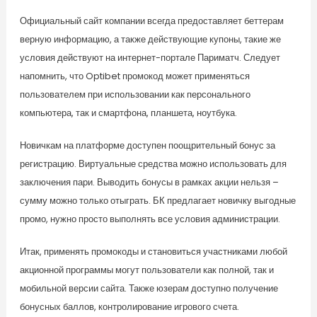
Официальный сайт компании всегда предоставляет беттерам
верную информацию, а также действующие купоны, такие же
условия действуют на интернет-портале Париматч. Следует
напомнить, что Optibet промокод может применяться
пользователем при использовании как персонального
компьютера, так и смартфона, планшета, ноутбука.
Новичкам на платформе доступен поощрительный бонус за
регистрацию. Виртуальные средства можно использовать для
заключения пари. Выводить бонусы в рамках акции нельзя –
сумму можно только отыграть. БК предлагает новичку выгодные
промо, нужно просто выполнять все условия администрации.
Итак, применять промокоды и становиться участниками любой
акционной программы могут пользователи как полной, так и
мобильной версии сайта. Также юзерам доступно получение
бонусных баллов, контролирование игрового счета.