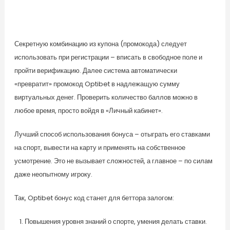
Секретную комбинацию из купона (промокода) следует
использовать при регистрации – вписать в свободное поле и
пройти верификацию. Далее система автоматически
«превратит» промокод Optibet в надлежащую сумму
виртуальных денег. Проверить количество баллов можно в
любое время, просто войдя в «Личный кабинет».
Лучший способ использования бонуса – отыграть его ставками
на спорт, вывести на карту и применять на собственное
усмотрение. Это не вызывает сложностей, а главное – по силам
даже неопытному игроку.
Так, Optibet бонус код станет для беттора залогом:
Повышения уровня знаний о спорте, умения делать ставки.