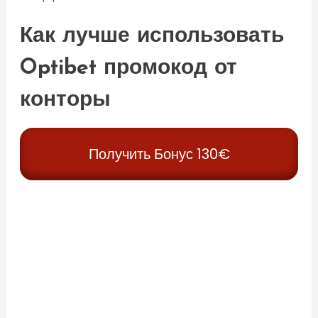
Как лучше использовать
Optibet промокод от
конторы
Получить Бонус 130€