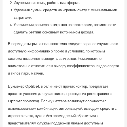
Изучения системы, работы платформы.
Удвоения суммы средств на игровом счету с минимальными
затратами.
Увеличения размера выигрыша на платформе, возможности
сделать беттинг основным источником дохода.
В период отыгрыша пользователю следует заранее изучить всю
доступную информацию о промо и условиях, по которым
система позволяет выводить выигрыши. Немаловажно
внимательно относиться к выбору коэффициентов, видов спорта
и типов пари, матчей.
Букмекер Optibet, в отличие от прочих контор, предлагает
простые условия для участников, прошедших регистрацию с
Optibet промокод. Если у беттера возникнут сложности с
использованием комбинации, авторизацией, выводом средств с
игрового счета, нужно без промедлений обратиться к
представителям службы поддержки любым доступным