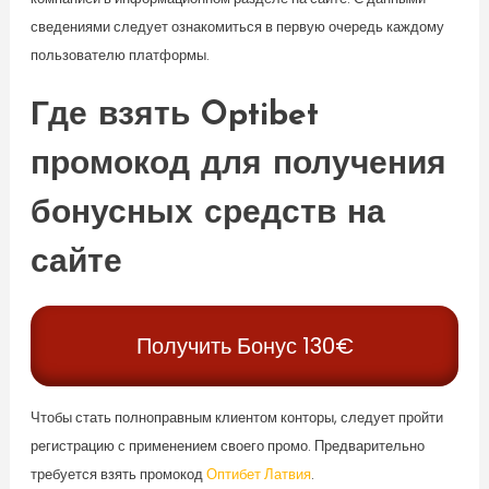
сведениями следует ознакомиться в первую очередь каждому
пользователю платформы.
Где взять Optibet
промокод для получения
бонусных средств на
сайте
Получить Бонус 130€
Чтобы стать полноправным клиентом конторы, следует пройти
регистрацию с применением своего промо. Предварительно
требуется взять промокод
Оптибет Латвия
.